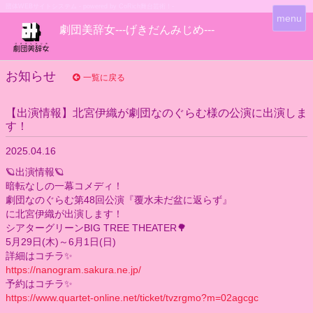
団体WEBサイトシステム - powered by
CoRich舞台芸術！-
T
menu
劇団美辞女---げきだんみじめ---
o
g
g
l
お知らせ
一覧に戻る
e
n
【出演情報】北宮伊織が劇団なのぐらむ様の公演に出演しま
a
す！
v
i
2025.04.16
g
a
🪐出演情報🪐
t
暗転なしの一幕コメディ！
i
劇団なのぐらむ第48回公演『覆水未だ盆に返らず』
o
に北宮伊織が出演します！
n
シアターグリーンBIG TREE THEATER🌳
5月29日(木)～6月1日(日)
詳細はコチラ✨️
https://nanogram.sakura.ne.jp/
予約はコチラ✨️
https://www.quartet-online.net/ticket/tvzrgmo?m=02agcgc