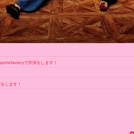
hicfactoryで作演をします！
プをします！