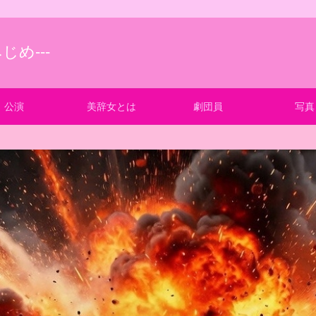
じめ---
公演
美辞女とは
劇団員
写真