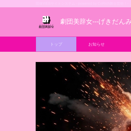
団体WEBサイトシステム - powered by
CoRich舞台芸術！-
劇団美辞女---げきだんみ
トップ
お知らせ