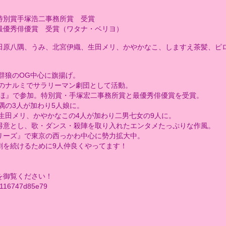
』特別賞手塚浩二事務所賞 受賞
優賞 受賞（ワタナ・ベリヨ）
田原八隅、うみ、北宮伊織、生田メリ、かやかなこ、しますえ茶髪、ピ
団群狼のOG中心に旗揚げ。
優のナルミでサラリーマン劇団として活動。
してなほ』で参加。特別賞・手塚宏二事務所賞と最優秀俳優賞を受賞。
隅の3人が加わり5人娘に。
、生田メリ、かやかなこの4人が加わり二男七女の9人に。
得意とし、歌・ダンス・殺陣を取り入れたエンタメたっぷりな作風。
リーズ』で東京の西っかわ中心に勢力拡大中。
劇を続けるために9人仲良くやってます！
eを御覧ください！
n/n116747d85e79