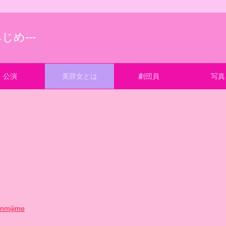
じめ---
公演
美辞女とは
劇団員
写真
nmijime