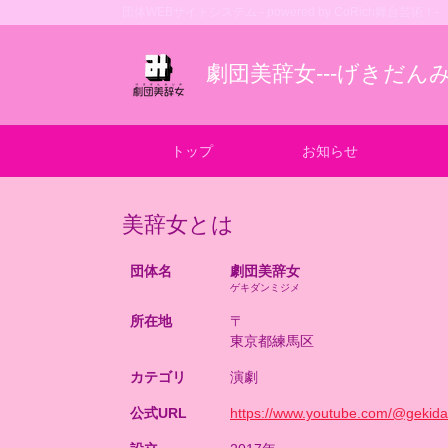
団体WEBサイトシステム - powered by
CoRich舞台芸術！-
劇団美辞女---げきだんみ
トップ
お知らせ
美辞女とは
団体名
劇団美辞女
ゲキダンミジメ
所在地
〒
東京都練馬区
カテゴリ
演劇
公式URL
https://www.youtube.com/@gekida