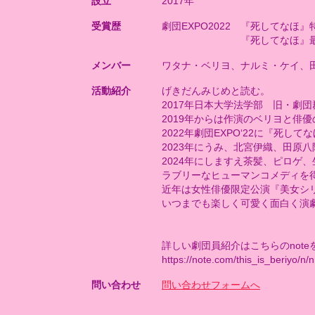
設立
2017年
受賞歴
劇団EXPO2022 『死してなほ
『死してなほ』最優秀俳
メンバー
ワタナ・ベリヨ、ナルミ・ケイ、
活動紹介
げきだんみじめと読む。
2017年日本大学法学部 旧・劇
2019年からは作演のベリヨと俳
2022年劇団EXPO‘22に『死
2023年にうみ、北宮伊織、田原八
2024年にしますえ茶髪、ピロゲ
ラブリーなヒューマンコメディを
近年は女性俳優限定公演『美女シ
いつまでも楽しく可愛く面白く演
詳しい劇団員紹介はこちらのnot
https://note.com/this_is_beriyo/
問い合わせ
問い合わせフォームへ