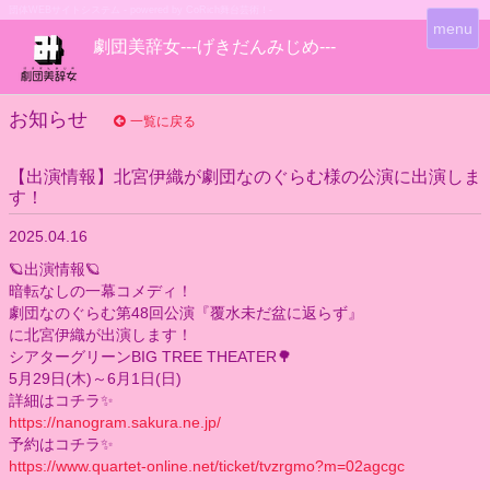
団体WEBサイトシステム - powered by
CoRich舞台芸術！-
T
menu
劇団美辞女---げきだんみじめ---
o
g
g
l
お知らせ
一覧に戻る
e
n
【出演情報】北宮伊織が劇団なのぐらむ様の公演に出演しま
a
す！
v
i
2025.04.16
g
a
🪐出演情報🪐
t
暗転なしの一幕コメディ！
i
劇団なのぐらむ第48回公演『覆水未だ盆に返らず』
o
に北宮伊織が出演します！
n
シアターグリーンBIG TREE THEATER🌳
5月29日(木)～6月1日(日)
詳細はコチラ✨️
https://nanogram.sakura.ne.jp/
予約はコチラ✨️
https://www.quartet-online.net/ticket/tvzrgmo?m=02agcgc