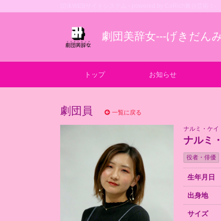
団体WEBサイトシステム - powered by
CoRich舞台芸術！-
劇団美辞女---げきだんみ
トップ
お知らせ
劇団員
一覧に戻る
ナルミ・ケイ
ナルミ
役者・俳優
生年月日
出身地
サイズ