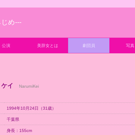
じめ---
公演
美辞女とは
劇団員
写真
・ケイ
NarumiKei
1994年10月24日（31歳）
千葉県
身長：155cm