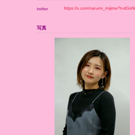
https://x.com/narumi_mijime?t=d
twitter
写真