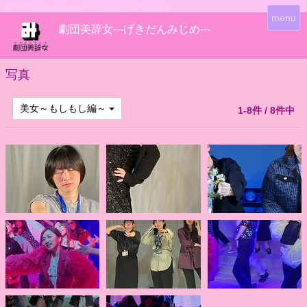
団体WEBサイトシステム - powered by
CoRich舞台芸術！-
T
menu
劇団美辞女---げきだんみじめ---
o
g
g
l
写真
e
n
美女～もしもし編～
1-8件 / 8件中
a
v
i
g
a
t
i
o
n