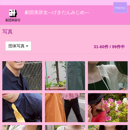
団体WEBサイトシステム - powered by
CoRich舞台芸術！-
T
menu
劇団美辞女---げきだんみじめ---
o
g
g
l
写真
e
n
団体写真
31-60件 / 99件中
a
v
i
g
a
t
i
o
n